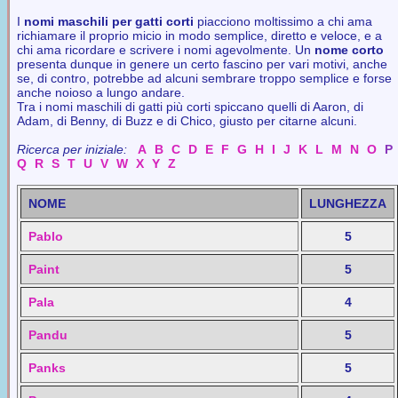
I
nomi maschili per gatti corti
piacciono moltissimo a chi ama
richiamare il proprio micio in modo semplice, diretto e veloce, e a
chi ama ricordare e scrivere i nomi agevolmente. Un
nome corto
presenta dunque in genere un certo fascino per vari motivi, anche
se, di contro, potrebbe ad alcuni sembrare troppo semplice e forse
anche noioso a lungo andare.
Tra i nomi maschili di gatti più corti spiccano quelli di Aaron, di
Adam, di Benny, di Buzz e di Chico, giusto per citarne alcuni.
Ricerca per iniziale:
A
B
C
D
E
F
G
H
I
J
K
L
M
N
O
P
Q
R
S
T
U
V
W
X
Y
Z
NOME
LUNGHEZZA
Pablo
5
Paint
5
Pala
4
Pandu
5
Panks
5