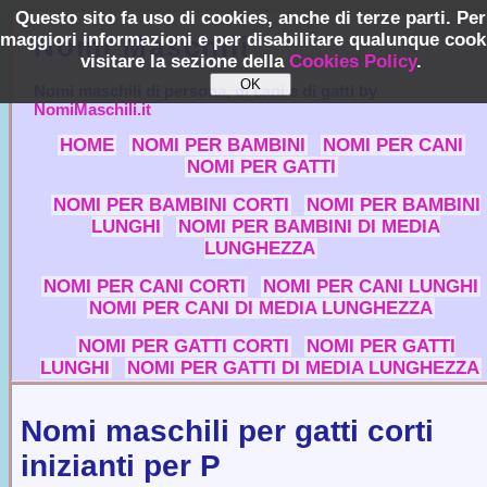
Questo sito fa uso di cookies, anche di terze parti. Per
maggiori informazioni e per disabilitare qualunque cook
Nomi Maschili
visitare la sezione della
Cookies Policy
.
Nomi maschili di persona, di cani e di gatti by
NomiMaschili.it
HOME
NOMI PER BAMBINI
NOMI PER CANI
NOMI PER GATTI
NOMI PER BAMBINI CORTI
NOMI PER BAMBINI
LUNGHI
NOMI PER BAMBINI DI MEDIA
LUNGHEZZA
NOMI PER CANI CORTI
NOMI PER CANI LUNGHI
NOMI PER CANI DI MEDIA LUNGHEZZA
NOMI PER GATTI CORTI
NOMI PER GATTI
LUNGHI
NOMI PER GATTI DI MEDIA LUNGHEZZA
Nomi maschili per gatti corti
inizianti per P