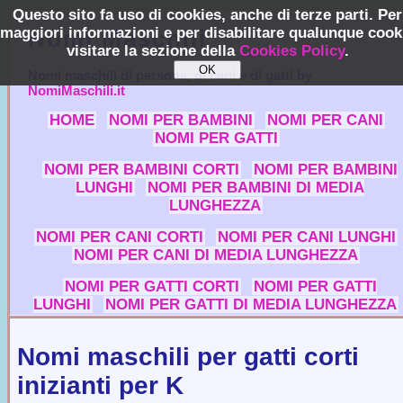
Questo sito fa uso di cookies, anche di terze parti. Per
maggiori informazioni e per disabilitare qualunque cook
Nomi Maschili
visitare la sezione della
Cookies Policy
.
Nomi maschili di persona, di cani e di gatti by
NomiMaschili.it
HOME
NOMI PER BAMBINI
NOMI PER CANI
NOMI PER GATTI
NOMI PER BAMBINI CORTI
NOMI PER BAMBINI
LUNGHI
NOMI PER BAMBINI DI MEDIA
LUNGHEZZA
NOMI PER CANI CORTI
NOMI PER CANI LUNGHI
NOMI PER CANI DI MEDIA LUNGHEZZA
NOMI PER GATTI CORTI
NOMI PER GATTI
LUNGHI
NOMI PER GATTI DI MEDIA LUNGHEZZA
Nomi maschili per gatti corti
inizianti per K