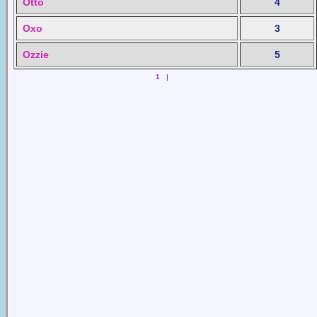
Otto
4
Oxo
3
Ozzie
5
1
|