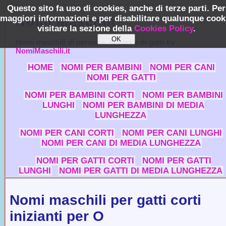
Questo sito fa uso di cookies, anche di terze parti. Per
maggiori informazioni e per disabilitare qualunque cook
Nomi Maschili
visitare la sezione della
Cookies Policy
.
Nomi maschili di persona, di cani e di gatti by
NomiMaschili.it
HOME
NOMI PER BAMBINI
NOMI PER CANI
NOMI PER GATTI
NOMI PER BAMBINI CORTI
NOMI PER BAMBINI
LUNGHI
NOMI PER BAMBINI DI MEDIA
LUNGHEZZA
NOMI PER CANI CORTI
NOMI PER CANI LUNGHI
NOMI PER CANI DI MEDIA LUNGHEZZA
NOMI PER GATTI CORTI
NOMI PER GATTI
LUNGHI
NOMI PER GATTI DI MEDIA LUNGHEZZA
Nomi maschili per gatti corti
inizianti per O