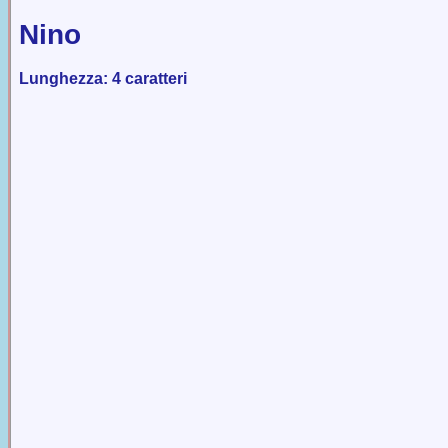
Nino
Lunghezza: 4 caratteri