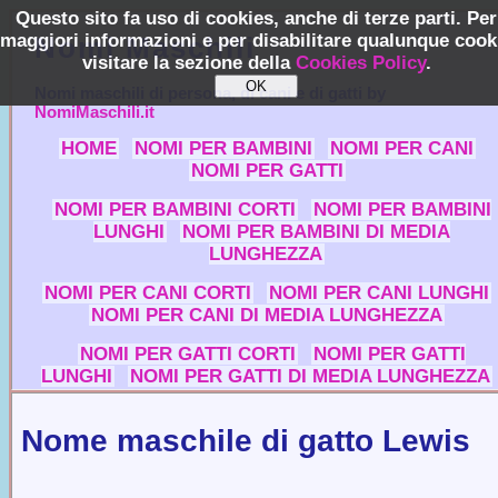
Questo sito fa uso di cookies, anche di terze parti. Per
maggiori informazioni e per disabilitare qualunque cook
Nomi Maschili
visitare la sezione della
Cookies Policy
.
Nomi maschili di persona, di cani e di gatti by
NomiMaschili.it
HOME
NOMI PER BAMBINI
NOMI PER CANI
NOMI PER GATTI
NOMI PER BAMBINI CORTI
NOMI PER BAMBINI
LUNGHI
NOMI PER BAMBINI DI MEDIA
LUNGHEZZA
NOMI PER CANI CORTI
NOMI PER CANI LUNGHI
NOMI PER CANI DI MEDIA LUNGHEZZA
NOMI PER GATTI CORTI
NOMI PER GATTI
LUNGHI
NOMI PER GATTI DI MEDIA LUNGHEZZA
Nome maschile di gatto Lewis